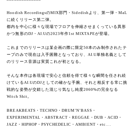
Hoodish RecordingsのMIX部門・Sidedishより、第一弾・MaL
に続くリリース第二弾。
都内を中心に様々な現場でフロアを伸縮させまくっている異形
かつ無形のDJ・AI.Uの2023年作1st MIXTAPEが登場。
これまでのリリースは某企画の際に限定50本のみ制作されたテ
ープのみで現在は入手困難となっており、AI.U単独名義として
のリリース音源は実質これが初となる。
そんな本作は各現場で安心と信頼を得て様々な瞬間を任され続
けているAI.UのDJとしての確かな手腕、それと相反する常に挑
戦的な姿勢が交錯した混じり気なし純度2060%の完全なる
Witch Shit。
BREAKBEATS・TECHNO・DRUM’N’BASS・
EXPERIMENTAL・ABSTRACT・REGGAE・DUB・ACID・
JAZZ・HIPHOP・PSYCHEDELIC・AMBIENT・etc….