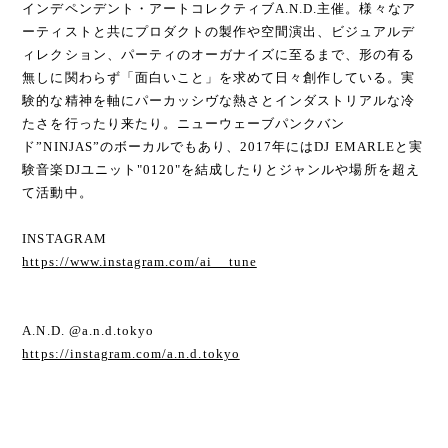
インデペンデント・アートコレクティブA.N.D.主催。様々なア
ーティストと共にプロダクトの製作や空間演出、ビジュアルデ
ィレクション、パーティのオーガナイズに至るまで、形の有る
無しに関わらず「面白いこと」を求めて日々創作している。実
験的な精神を軸にパーカッシヴな熱さとインダストリアルな冷
たさを行ったり来たり。ニューウェーブパンクバン
ド”NINJAS”のボーカルでもあり、2017年にはDJ EMARLEと実
験音楽DJユニット"0120"を結成したりとジャンルや場所を超え
て活動中。
INSTAGRAM
https://www.instagram.com/ai__tune
A.N.D. @a.n.d.tokyo
https://instagram.com/a.n.d.tokyo
＿＿＿＿＿＿＿＿＿＿＿＿