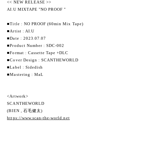
<< NEW RELEASE >>
AI.U MIXTAPE "NO PROOF "
■Title : NO PROOF (60min Mix Tape)
■Artist : AI.U
■Date : 2023.07.07
■Product Number : SDC-002
■Format : Cassette Tape +DLC
■Cover Design : SCANTHEWORLD
■Label : Sidedish
■Mastering : MaL
<Artwork>
SCANTHEWORLD
(BIEN , 石毛健太)
https://www.scan-the-world.net
______________