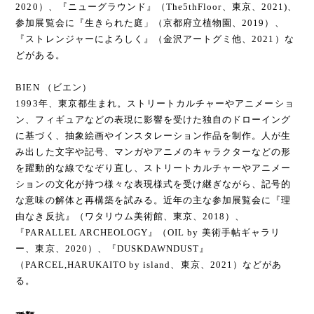
2020）、『ニューグラウンド』（The5thFloor、東京、2021)、
参加展覧会に『生きられた庭」（京都府立植物園、2019）、
『ストレンジャーによろしく』（金沢アートグミ他、2021）な
どがある。
BIEN （ビエン）
1993年、東京都生まれ。ストリートカルチャーやアニメーショ
ン、フィギュアなどの表現に影響を受けた独自のドローイング
に基づく、抽象絵画やインスタレーション作品を制作。人が生
み出した文字や記号、マンガやアニメのキャラクターなどの形
を躍動的な線でなぞり直し、ストリートカルチャーやアニメー
ションの文化が持つ様々な表現様式を受け継ぎながら、記号的
な意味の解体と再構築を試みる。近年の主な参加展覧会に『理
由なき反抗』（ワタリウム美術館、東京、2018）、
『PARALLEL ARCHEOLOGY』（OIL by 美術手帖ギャラリ
ー、東京、2020）、『DUSKDAWNDUST』
（PARCEL,HARUKAITO by island、東京、2021）などがあ
る。