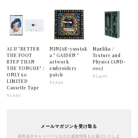
AI.U "BETTER
NINJAS×yasstak
Mazlika /
THE FOOT
a " GAIDEN "
Texture and
STEP THAN
artwork
Physics (AND-
THE TONGUE" /
embroidery
001)
ONLY 50
patch
¥2,400
LIMITED
¥1,650
Cassette Tape
¥1,650
メールマガジンを受け取る
新商品やキャンペーンなどの最新情報をお届けいたしま