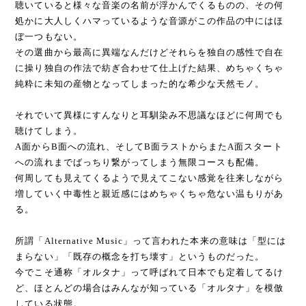
聴いていると様々な音楽の名前が浮かんでくるものの、その何
処かに大人しくハマっているような音源がこの作品の中にはほ
ぼ一つもない。
その選曲から最高に異端なんだけどそれらを独自の感性で自在
に操り独自の作法で紡ぎ合わせて仕上げた結果、めちゃくちゃ
純粋に未知の産物となってしまった的な希少な天然モノ。
それでいて異様にすんなりと耳馴染み不思議なほどに何周でも
聴けてしまう。
A面からB面への流れ、そしてB面ラストからまたA面スタート
への流れまでばっちり繋がってしまう無限コースも配備。
何周しても見えてくるようで見えてこない感覚を往来しながら
増していく中毒性と親近感にはめちゃくちゃ危ない温もりがあ
る。
所謂「Alternative Music」って言われた本来の意味は「型には
まらない」「既存の概念を打ち壊す」というものだった。
今でこそ通称「オルタナ」って呼ばれて日本でも定着してるけ
ど、ほとんどの場合はみんなが知っている「オルタナ」を模倣
している状態。