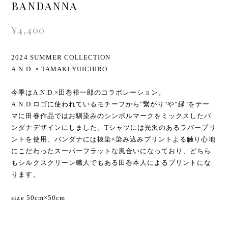
<2024 SUMMER COLLECTION>
A.N.D. × TAMAKI YUICHIRO
BANDANNA
¥4,400
2024 SUMMER COLLECTION
A.N.D. × TAMAKI YUICHIRO
今季はA.N.D.×田巻裕一郎のコラボレーション。
A.N.D.ロゴに使われているモチーフから"繋がり"や"縁"をテー
マに田巻作品ではお馴染みのシンボルマークをミックスしたバ
ンダナデザインにしました。Tシャツには光沢のあるラバープリ
ントを使用、バンダナには抜染×染み込みプリントよる触り心地
にこだわったスーパーフラットな風合いになっており、どちら
もシルクスクリーン職人でもある田巻本人によるプリントにな
ります。