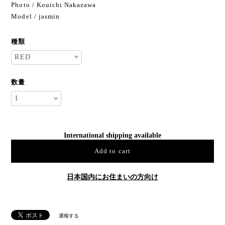
size 50cm×50cm
Photo / Kouichi Nakazawa
Model / jasmin
種類
数量
International shipping available
Add to cart
日本国内にお住まいの方向け