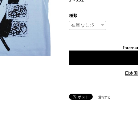
S〜XXL
種類
Internat
日本国
通報する