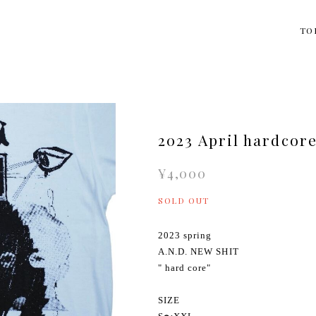
TO
2023 April hardcore
¥4,000
SOLD OUT
2023 spring
A.N.D. NEW SHIT
" hard core"
SIZE