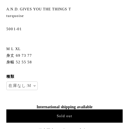
¥5,500
¥4,400
20%OFF
SOLD OUT
“LIFE IS SLOW SUICIDE”
A.N.D. GIVES YOU THE THINGS T
turquoise
5001-01
M L XL
身丈 69 73 77
身幅 52 55 58
種類