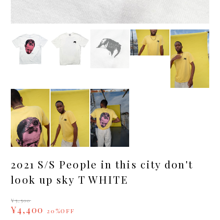
2021 S/S People in this city don't
look up sky T WHITE
¥5,500
¥4,400
20%OFF