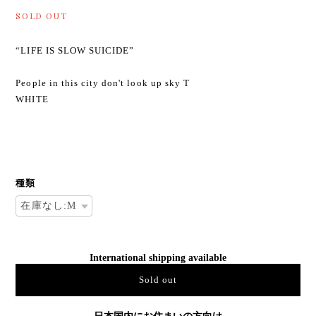
SOLD OUT
“LIFE IS SLOW SUICIDE”
People in this city don't look up sky T
WHITE
種類
International shipping available
Sold out