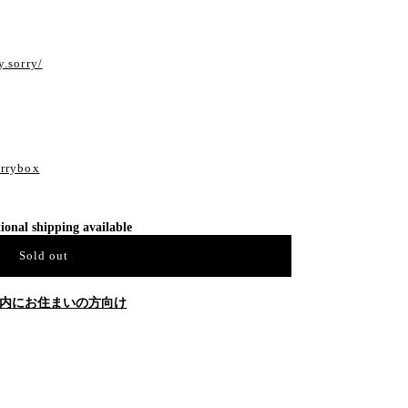
y.sorry/
orrybox
ional shipping available
Sold out
内にお住まいの方向け