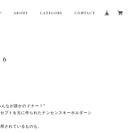
P
ABOUT
CATEGORY
CONTACT
 6
nor！/ みんなが誰かのドナー！”
ンセプトを元に作られたナンセンスキーホルダーシ
使用されているものも。