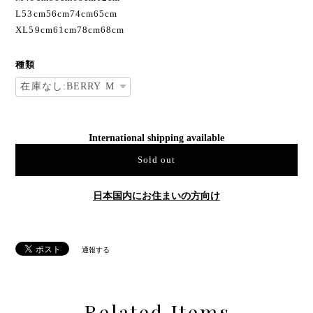
回の洗い加工をして絶妙な色合いを出しております。--
肩幅身幅着丈袖丈
M49cm51cm68cm62cm
L53cm56cm74cm65cm
XL59cm61cm78cm68cm
種類
International shipping available
Sold out
日本国内にお住まいの方向け
通報する